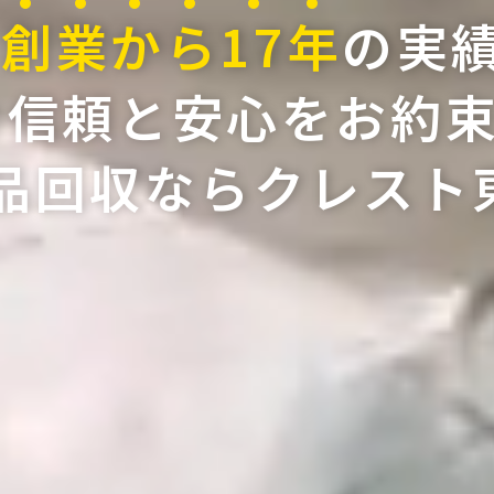
創
業
か
ら
17
年
の実
の信頼と安心を
お約
会社概要
品回収ならクレスト
SDGsの取り込
料金案内
お問い合わせ