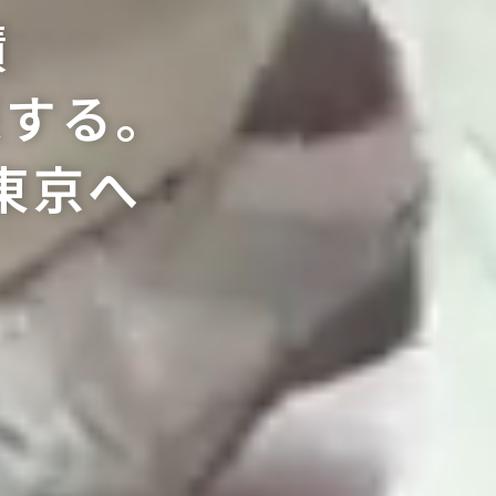
績
束する。
東京へ
みについて