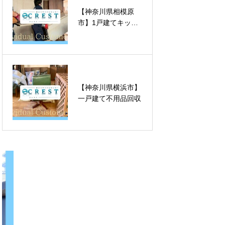
【神奈川県相模原
【神奈川県厚木市】
市】1戸建てキッチ
オフィス全撤去
ン不用品回収
【神奈川県横浜市】
【東京都板橋区】オ
一戸建て不用品回収
フィス家具回収