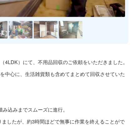
会社概要
SDGsの取り込
（4LDK）にて、不用品回収のご依頼をいただきました。
料金案内
を中心に、生活雑貨類も含めてまとめて回収させていた
お問い合わせ
積み込みまでスムーズに進行。
なりましたが、約3時間ほどで無事に作業を終えることがで
よくある質問