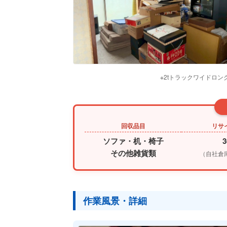
※2tトラックワイドロ
回収品目
リサ
ソファ・机・椅子
その他雑貨類
（自社倉
作業風景・詳細