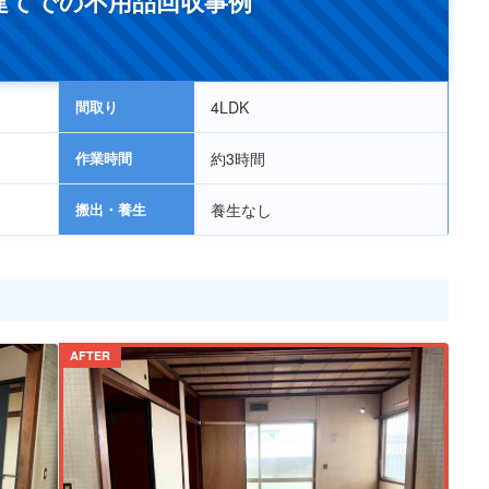
建てでの不用品回収事例
【神奈川県川崎市】一戸建て雨樋撤去
間取り
4LDK
作業時間
約3時間
搬出・養生
養生なし
AFTER