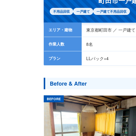
町田市一戸
不用品回収
一戸建て
一戸建て不用品回収
エリア・建物
東京都町田市 ／ 一戸建て
作業人数
8名
プラン
LLパック×4
Before & After
BEFORE