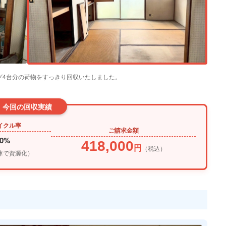
ング4台分の荷物をすっきり回収いたしました。
今回の回収実績
イクル率
ご請求金額
30%
418,000
円
（税込）
庫で資源化）
トップページ
個人のお客様向